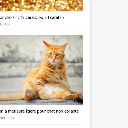
or choisir : 18 carats ou 24 carats ?
i 2024
ir la meilleure litière pour chat non collante
rier 2024