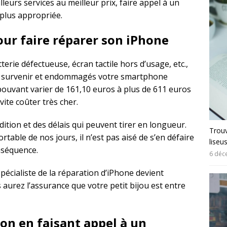
leurs services au meilleur prix, faire appel à un
 plus appropriée.
our faire réparer son iPhone
erie défectueuse, écran tactile hors d’usage, etc.,
t survenir et endommagés votre smartphone
ouvant varier de 161,10 euros à plus de 611 euros
ite coûter très cher.
édition et des délais qui peuvent tirer en longueur.
Trouv
table de nos jours, il n’est pas aisé de s’en défaire
liseu
nséquence.
6 déc
spécialiste de la réparation d’iPhone devient
 aurez l’assurance que votre petit bijou est entre
on en faisant appel à un