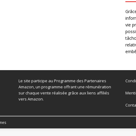
Grâce
infor
vie p
possi
tâcho
relat
embêt
Le site participe au Programme des Partenaires
Condi
Amazon, un programme offrant une rémunération
sur chaque vente réalisée grâce aux liens affiliés
Menti
vers Amazon.
Conta
mes