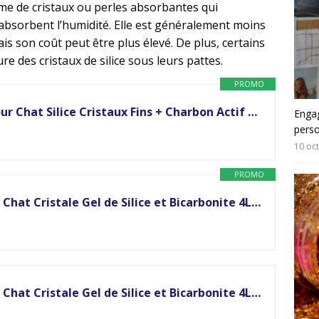
orme de cristaux ou perles absorbantes qui
absorbent l’humidité. Elle est généralement moins
ais son coût peut être plus élevé. De plus, certains
re des cristaux de silice sous leurs pattes.
PROMO
TRANQUILLE – Litière pour Chat Silice Cristaux Fins + Charbon Actif – Ultra Absorbante & Anti-Odeur – Lot de 4 x 3,70L – Litière Hygiénique sans Poussière –…
Engag
pers
10 oc
PROMO
Tranquille – Litière pour Chat Cristale Gel de Silice et Bicarbonite 4L – Lot de 8
Tranquille – Litière pour Chat Cristale Gel de Silice et Bicarbonite 4L – Lot de 4