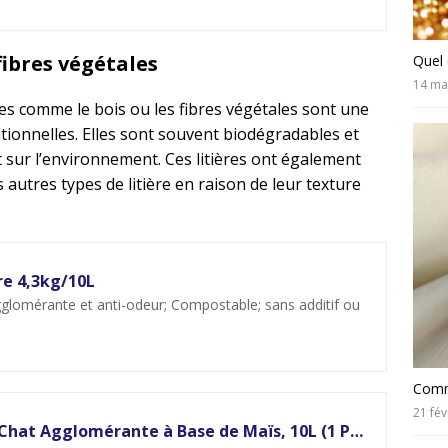
fibres végétales
Quel 
14 ma
les comme le bois ou les fibres végétales sont une
ditionnelles. Elles sont souvent biodégradables et
t sur l’environnement. Ces litières ont également
 autres types de litière en raison de leur texture
ère 4,3kg/10L
glomérante et anti-odeur; Compostable; sans additif ou
Comme
21 fév
by Amazon Litière pour Chat Agglomérante à Base de Maïs, 10L (1 Paquet) (Anciennement sous la Marque Lifelong, Même Produit)