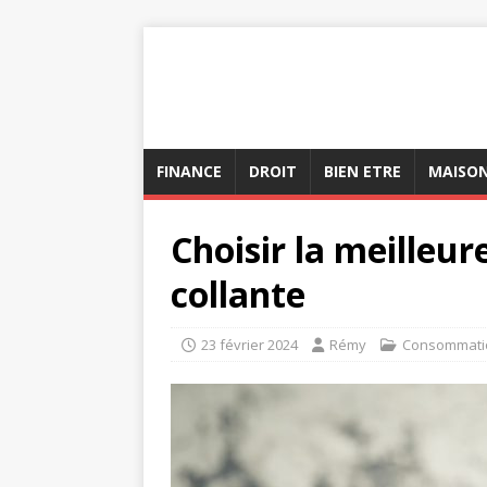
FINANCE
DROIT
BIEN ETRE
MAISO
Choisir la meilleur
collante
23 février 2024
Rémy
Consommati