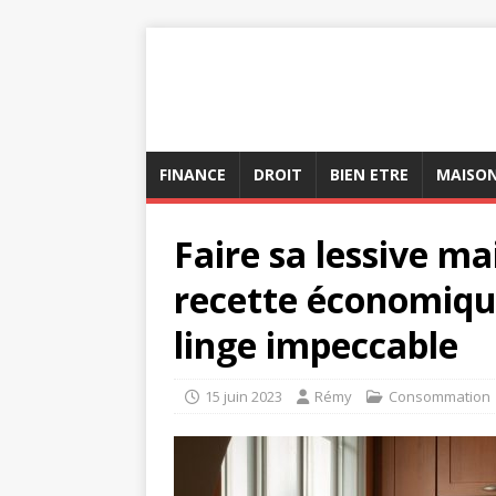
FINANCE
DROIT
BIEN ETRE
MAISO
Faire sa lessive m
recette économique
linge impeccable
15 juin 2023
Rémy
Consommation