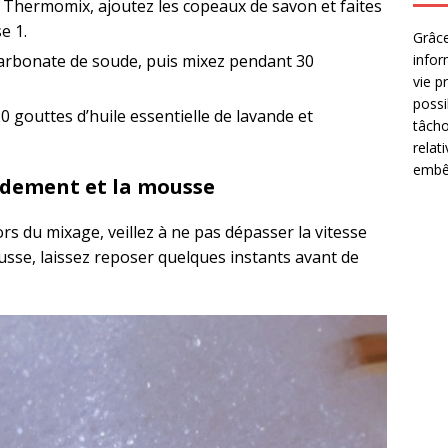
du Thermomix, ajoutez les copeaux de savon et faites
e 1.
Grâce
infor
icarbonate de soude, puis mixez pendant 30
vie p
possi
20 gouttes d’huile essentielle de lavande et
tâcho
relat
embêt
rdement et la mousse
ors du mixage, veillez à ne pas dépasser la vitesse
usse, laissez reposer quelques instants avant de