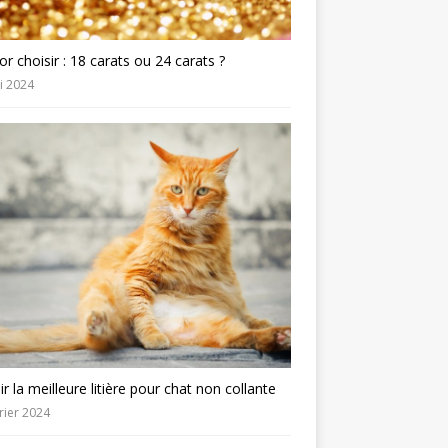
or choisir : 18 carats ou 24 carats ?
i 2024
ir la meilleure litière pour chat non collante
rier 2024