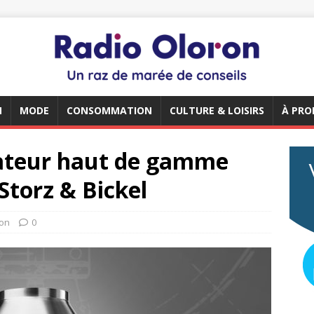
N
MODE
CONSOMMATION
CULTURE & LOISIRS
À PRO
isateur haut de gamme
Storz & Bickel
on
0