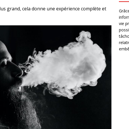
plus grand, cela donne une expérience complète et
Grâce
infor
vie p
possi
tâcho
relat
embêt