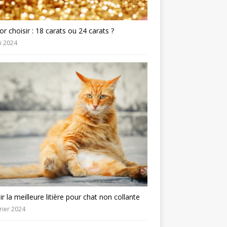
or choisir : 18 carats ou 24 carats ?
i 2024
ir la meilleure litière pour chat non collante
rier 2024