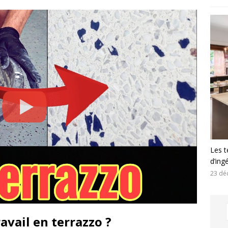
Les t
d’ing
23 dé
avail en terrazzo ?