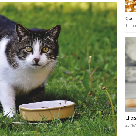
Quel 
14 ma
Chois
23 fév