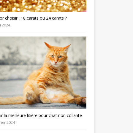
or choisir : 18 carats ou 24 carats ?
i 2024
ir la meilleure litière pour chat non collante
rier 2024