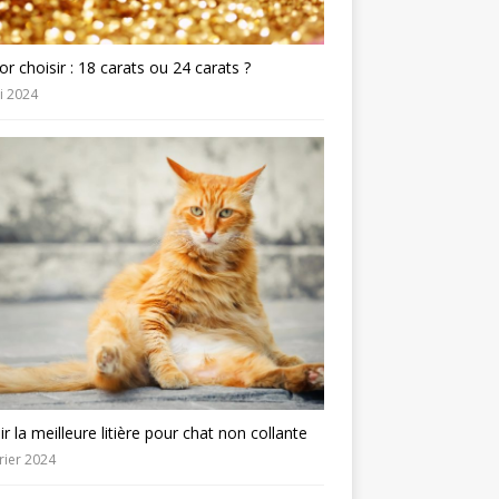
or choisir : 18 carats ou 24 carats ?
i 2024
ir la meilleure litière pour chat non collante
rier 2024