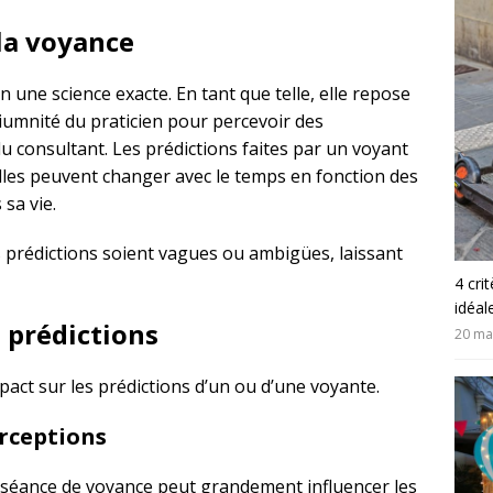
 la voyance
n une science exacte. En tant que telle, elle repose
édiumnité du praticien pour percevoir des
du consultant. Les prédictions faites par un voyant
lles peuvent changer avec le temps en fonction des
 sa vie.
s prédictions soient vagues ou ambigües, laissant
4 cri
idéal
s prédictions
20 ma
pact sur les prédictions d’un ou d’une voyante.
erceptions
ne séance de voyance peut grandement influencer les