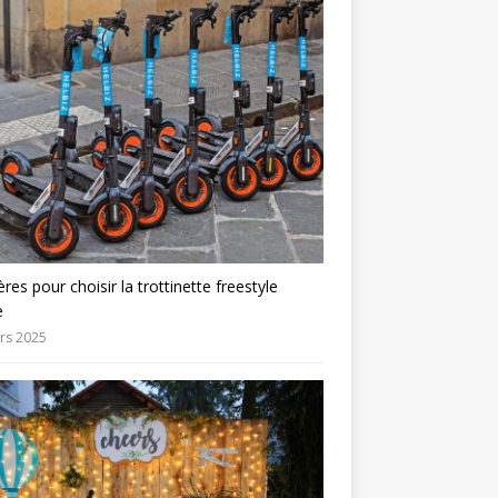
tères pour choisir la trottinette freestyle
e
rs 2025