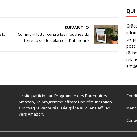
QUI
Grâce
SUIVANT
infor
 la
Comment lutter contre les mouches du
vie p
terreau sur les plantes d’intérieur ?
possi
tâcho
relat
embêt
Le site participe au Programme des Partenaires
Condi
Amazon, un programme offrant une rémunération
sur chaque vente réalisée grâce aux liens affiliés
Menti
vers Amazon.
Conta