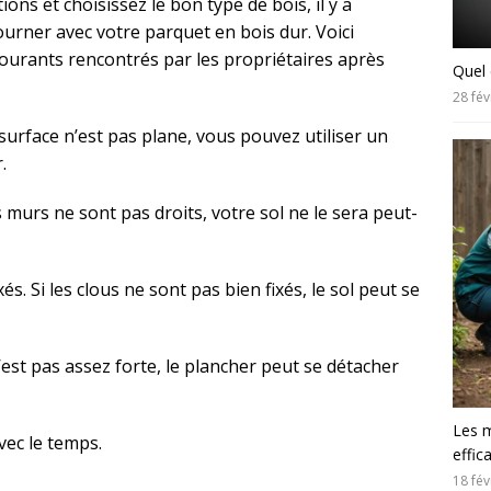
ons et choisissez le bon type de bois, il y a
urner avec votre parquet en bois dur. Voici
ourants rencontrés par les propriétaires après
Quel 
28 fév
 surface n’est pas plane, vous pouvez utiliser un
.
s murs ne sont pas droits, votre sol ne le sera peut-
s. Si les clous ne sont pas bien fixés, le sol peut se
 n’est pas assez forte, le plancher peut se détacher
Les m
vec le temps.
effic
18 fév