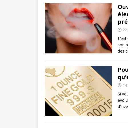
Ouv
éle
pré
22
L’ent
son b
des c
Pou
qu’
14
Si vo
évolu
d’inv