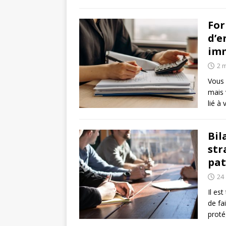
For
d’e
imm
2 
Vous 
mais 
lié à
Bil
str
pat
24 
Il es
de fa
proté