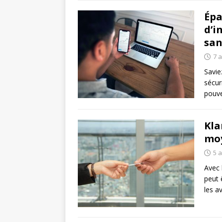
Épa
d’i
san
7 a
Savie
sécur
pouve
Kla
mo
5 a
Avec 
peut 
les a