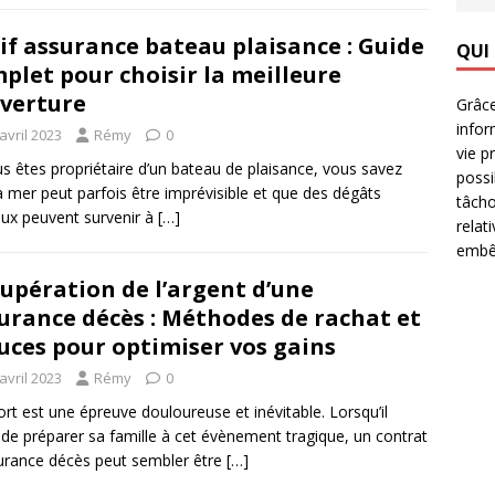
if assurance bateau plaisance : Guide
QUI
plet pour choisir la meilleure
verture
Grâce
infor
avril 2023
Rémy
0
vie p
us êtes propriétaire d’un bateau de plaisance, vous savez
possi
a mer peut parfois être imprévisible et que des dégâts
tâcho
ux peuvent survenir à
[…]
relat
embêt
upération de l’argent d’une
urance décès : Méthodes de rachat et
uces pour optimiser vos gains
avril 2023
Rémy
0
rt est une épreuve douloureuse et inévitable. Lorsqu’il
t de préparer sa famille à cet évènement tragique, un contrat
urance décès peut sembler être
[…]