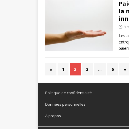
Pai
la 
inn
9 
Les a
entre
paiem
«
1
2
3
…
6
»
Politique de confidentialité
Données personnelles
À propos