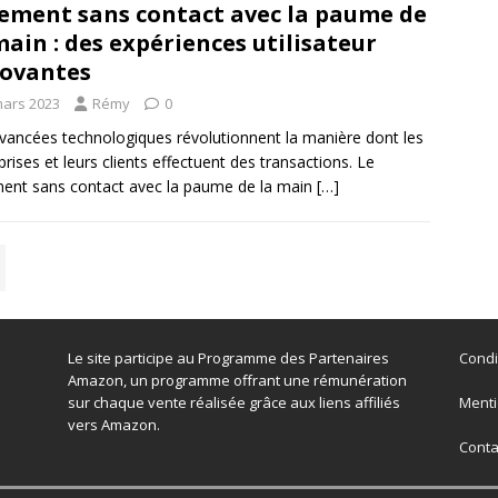
ement sans contact avec la paume de
main : des expériences utilisateur
ovantes
mars 2023
Rémy
0
vancées technologiques révolutionnent la manière dont les
prises et leurs clients effectuent des transactions. Le
ent sans contact avec la paume de la main
[…]
Le site participe au Programme des Partenaires
Condi
Amazon, un programme offrant une rémunération
sur chaque vente réalisée grâce aux liens affiliés
Menti
vers Amazon.
Conta