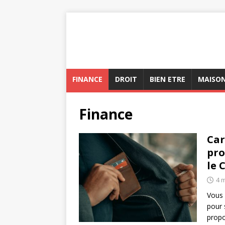
FINANCE
DROIT
BIEN ETRE
MAISO
Finance
Car
pro
le 
4 
Vous 
pour 
propo