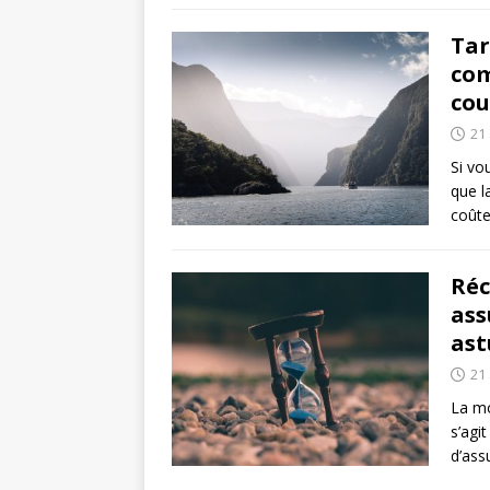
Tar
com
cou
21 
Si vo
que l
coûte
Réc
ass
ast
21 
La mo
s’agi
d’ass