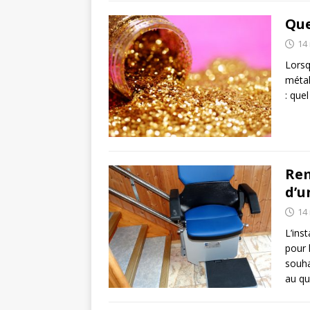
Que
14
Lorsq
métal
: quel
Rem
d’u
14
L’ins
pour 
souha
au qu