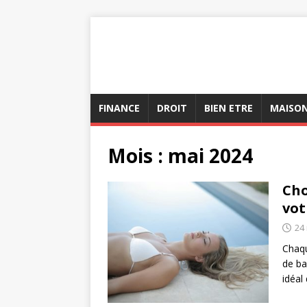
FINANCE
DROIT
BIEN ETRE
MAISO
Mois :
mai 2024
Cho
vot
24
Chaqu
de ba
idéal