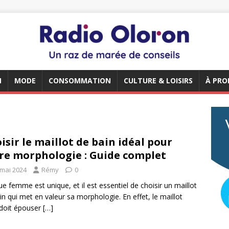
N
MODE
CONSOMMATION
CULTURE & LOISIRS
À PRO
isir le maillot de bain idéal pour
re morphologie : Guide complet
 mai 2024
Rémy
0
e femme est unique, et il est essentiel de choisir un maillot
in qui met en valeur sa morphologie. En effet, le maillot
 doit épouser
[…]