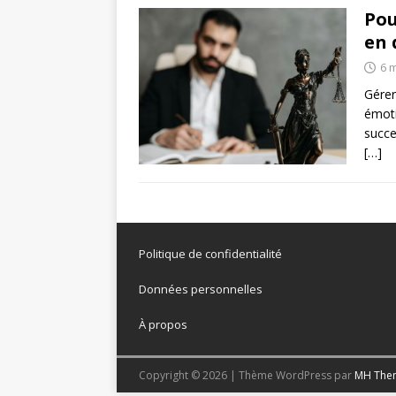
Pou
en 
6 
Gérer
émoti
succe
[…]
Politique de confidentialité
Données personnelles
À propos
Copyright © 2026 | Thème WordPress par
MH The