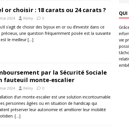
l or choisir : 18 carats ou 24 carats ?
QUI
 mai 2024
Rémy
0
u’il s’agit de choisir des bijoux en or ou d’investir dans ce
Grâce
 précieux, une question fréquemment posée est la suivante
infor
 est le meilleur
[…]
vie p
possi
tâcho
relat
embêt
boursement par la Sécurité Sociale
n fauteuil monte-escalier
 mai 2024
Rémy
0
tallation d’un monte-escalier est une solution incontournable
les personnes âgées ou en situation de handicap qui
itent préserver leur autonomie et améliorer leur mobilité
otidien.
[…]