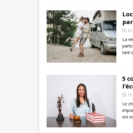
Loc
par
22
La re
parti
tant 
5 c
l’é
15
Le ch
impor
est e