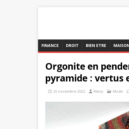
FINANCE
DROIT
BIEN ETRE
MAISO
Orgonite en penden
pyramide : vertus e
25 novembre 2022
Rémy
Mode