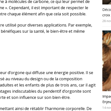
e à molécules de carbone, ce qui leur permet de
ne ». Cependant, il est important de respecter le
Décou
tre chaque élément afin que cela soit possible.
croix
28 no
tre utilisé pour diverses applications. Par exemple,
ts bénéfiques sur la santé, le bien-être et même
ur d’orgone qui diffuse une énergie positive. Il se
lisé au niveau du design ou de la composition
adultes et les enfants de plus de trois ans, car il agit
ntages indiscutables du pendentif d’orgonite sont
Impac
rte et son influence sur son bien-être.
Enjeu
14 no
mettant ainsi de rétablir l’harmonie corporelle. De