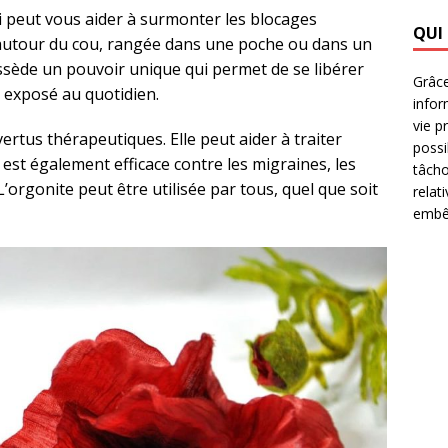
i peut vous aider à surmonter les blocages
QUI
 autour du cou, rangée dans une poche ou dans un
ssède un pouvoir unique qui permet de se libérer
Grâce
 exposé au quotidien.
infor
vie p
rtus thérapeutiques. Elle peut aider à traiter
possi
le est également efficace contre les migraines, les
tâcho
’orgonite peut être utilisée par tous, quel que soit
relat
embêt