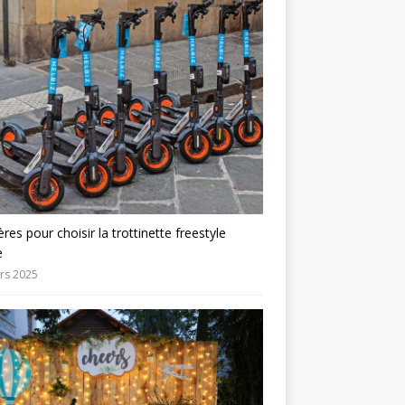
tères pour choisir la trottinette freestyle
e
rs 2025