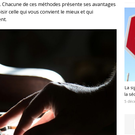
er. Chacune de ces méthodes présente ses avantages
isir celle qui vous convient le mieux et qui
nt.
La si
la sé
5 déc