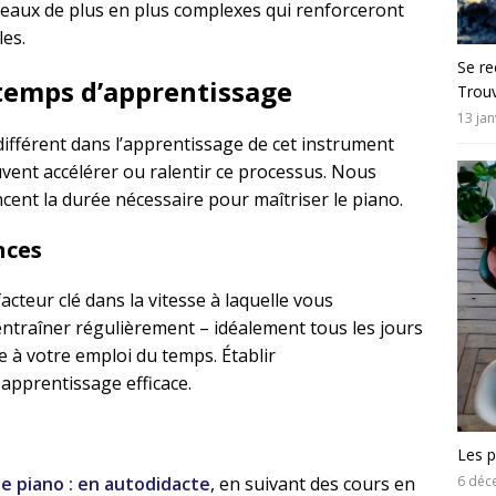
eaux de plus en plus complexes qui renforceront
es.
Se re
 temps d’apprentissage
Trouv
13 jan
fférent dans l’apprentissage de cet instrument
vent accélérer ou ralentir ce processus. Nous
ncent la durée nécessaire pour maîtriser le piano.
nces
acteur clé dans la vitesse à laquelle vous
ntraîner régulièrement – idéalement tous les jours
 à votre emploi du temps. Établir
apprentissage efficace.
Les p
6 déc
e piano : en autodidacte
, en suivant des cours en