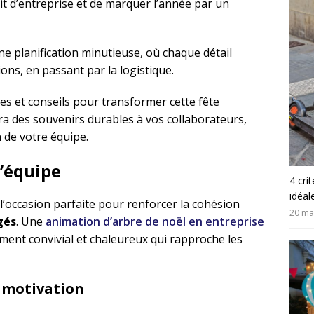
rit d’entreprise et de marquer l’année par un
une planification minutieuse, où chaque détail
ns, en passant par la logistique.
es et conseils pour transformer cette fête
ra des souvenirs durables à vos collaborateurs,
 de votre équipe.
d’équipe
4 cri
idéal
 l’occasion parfaite pour renforcer la cohésion
20 ma
gés
. Une
animation d’arbre de noël en entreprise
ent convivial et chaleureux qui rapproche les
t motivation