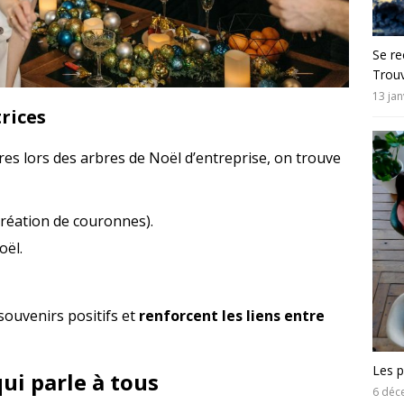
Se re
Trouv
13 jan
rices
ires lors des arbres de Noël d’entreprise, on trouve
 création de couronnes).
oël.
souvenirs positifs et
renforcent les liens entre
Les p
ui parle à tous
6 déc