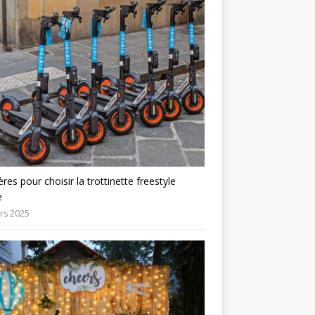
tères pour choisir la trottinette freestyle
e
rs 2025