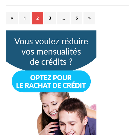
«
1
2
3
…
6
»