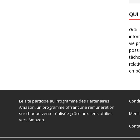
QUI
Grâce
infor
vie p
possi
tâcho
relat
embêt
Le site participe au Programme des Partenaires
Condi
Amazon, un programme offrant une rémunération
sur chaque vente réalisée grâce aux liens affiliés
Menti
vers Amazon.
Conta