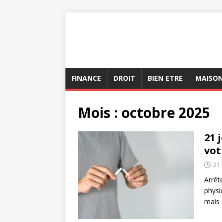
FINANCE
DROIT
BIEN ETRE
MAISO
Mois :
octobre 2025
21 
vot
21
Arrêt
physi
mais 